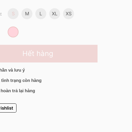
S
M
L
XL
XS
:
Hết hàng
hần và lưu ý
 tình trạng còn hàng
 hoàn trả lại hàng
ishlist