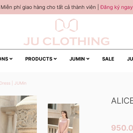
Miễn phí giao hàng cho tất cả thành viên |
Đăng ký ngay
ONS
PRODUCTS
JUMIN
SALE
JU
 Dress | JUMin
ALIC
950.