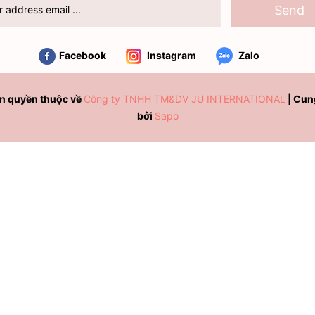
Send
Facebook
Instagram
Zalo
n quyền thuộc về
Công ty TNHH TM&DV JU INTERNATIONAL
|
Cun
bởi
Sapo