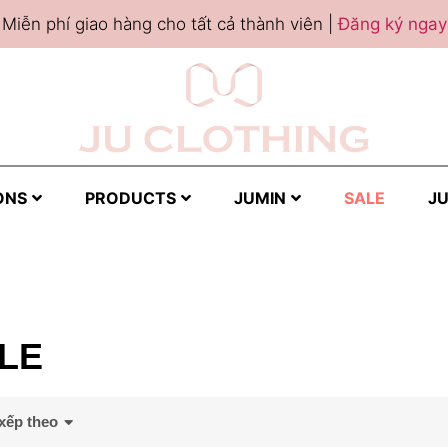
Miễn phí giao hàng cho tất cả thành viên |
Đăng ký ngay
ONS
PRODUCTS
JUMIN
SALE
JU
LE
xếp theo