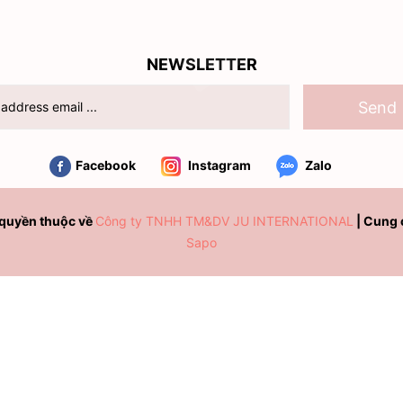
NEWSLETTER
Send
Facebook
Instagram
Zalo
quyền thuộc về
Công ty TNHH TM&DV JU INTERNATIONAL
|
Cung 
Sapo