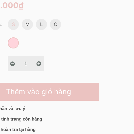
0.000₫
S
M
L
C
:
Thêm vào giỏ hàng
hần và lưu ý
 tình trạng còn hàng
 hoàn trả lại hàng