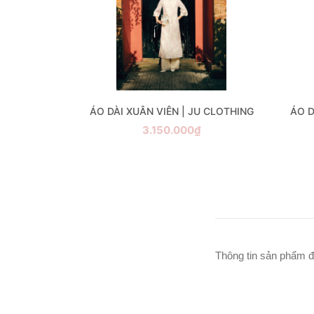
 CLOTHING
ÁO DÀI XUÂN VIÊN | JU CLOTHING
ÁO D
₫
3.150.000₫
Thông tin sản phẩm đ