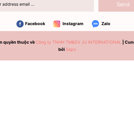
Send
Facebook
Instagram
Zalo
n quyền thuộc về
Công ty TNHH TM&DV JU INTERNATIONAL
|
Cun
bởi
Sapo