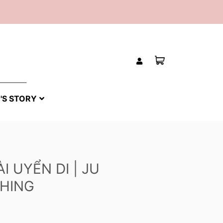
'S STORY
I UYỂN DI | JU
HING