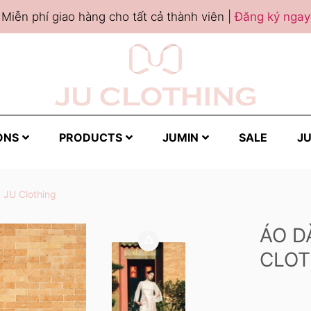
Miễn phí giao hàng cho tất cả thành viên |
Đăng ký ngay
ONS
PRODUCTS
JUMIN
SALE
JU
| JU Clothing
ÁO DÀ
CLOT