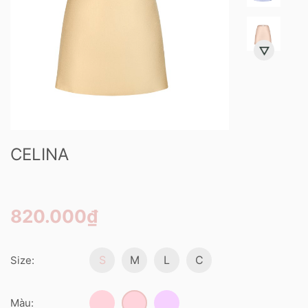
CELINA
820.000₫
S
M
L
C
Size:
Màu: