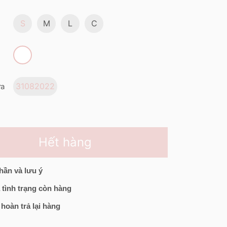
S
M
L
C
31082022
ửa
Hết hàng
hần và lưu ý
 tình trạng còn hàng
 hoàn trả lại hàng