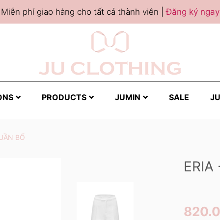
Miễn phí giao hàng cho tất cả thành viên |
Đăng ký ngay
ONS
PRODUCTS
JUMIN
SALE
JU
QUẦN BỐ
ERIA
820.