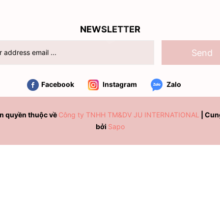
NEWSLETTER
Send
Facebook
Instagram
Zalo
n quyền thuộc về
Công ty TNHH TM&DV JU INTERNATIONAL
|
Cun
bởi
Sapo