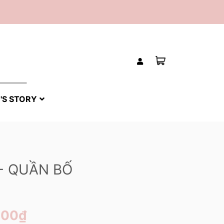
'S STORY
 - QUẦN BỐ
000₫