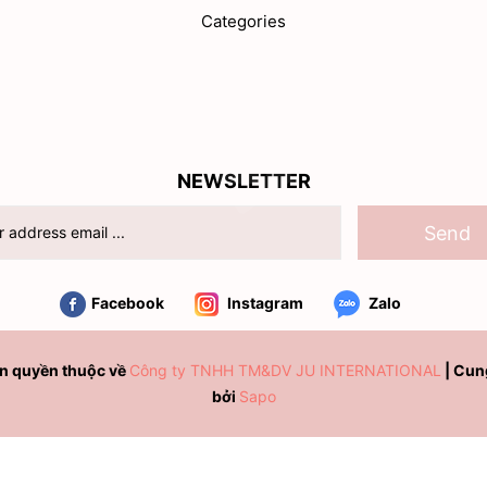
Categories
NEWSLETTER
Send
Facebook
Instagram
Zalo
n quyền thuộc về
Công ty TNHH TM&DV JU INTERNATIONAL
|
Cun
bởi
Sapo