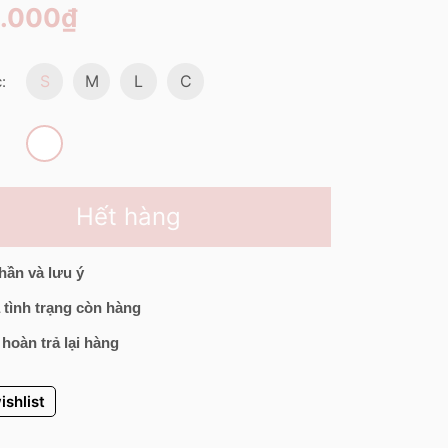
0.000₫
S
M
L
C
:
Hết hàng
hần và lưu ý
 tình trạng còn hàng
 hoàn trả lại hàng
ishlist