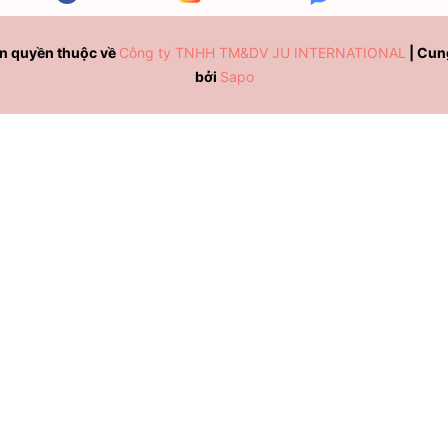
n quyền thuộc về
Công ty TNHH TM&DV JU INTERNATIONAL
|
Cun
bởi
Sapo