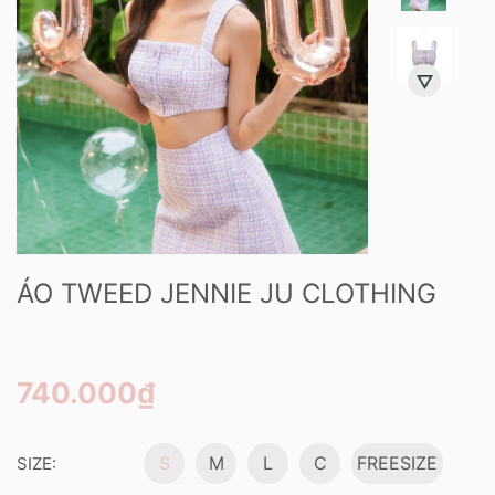
ÁO TWEED JENNIE JU CLOTHING
740.000₫
S
M
L
C
FREESIZE
SIZE: