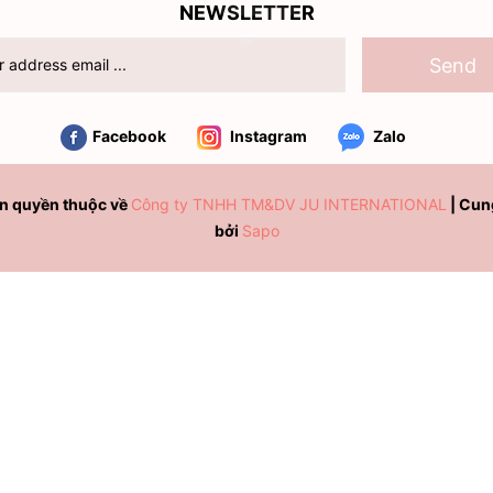
NEWSLETTER
Send
Facebook
Instagram
Zalo
n quyền thuộc về
Công ty TNHH TM&DV JU INTERNATIONAL
|
Cun
bởi
Sapo