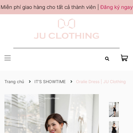
Miễn phí giao hàng cho tất cả thành viên |
Đăng ký ngay
Trang chủ
IT'S SHOWTIME
Oralie Dress | JU Clothing