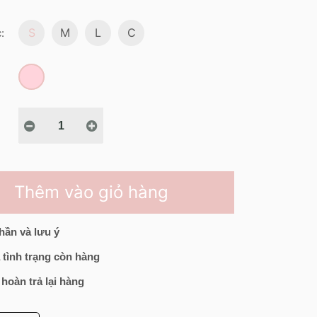
S
M
L
C
:
Thêm vào giỏ hàng
hần và lưu ý
 tình trạng còn hàng
 hoàn trả lại hàng