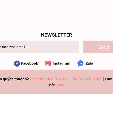
NEWSLETTER
Send
Facebook
Instagram
Zalo
n quyền thuộc về
Công ty TNHH TM&DV JU INTERNATIONAL
|
Cun
bởi
Sapo