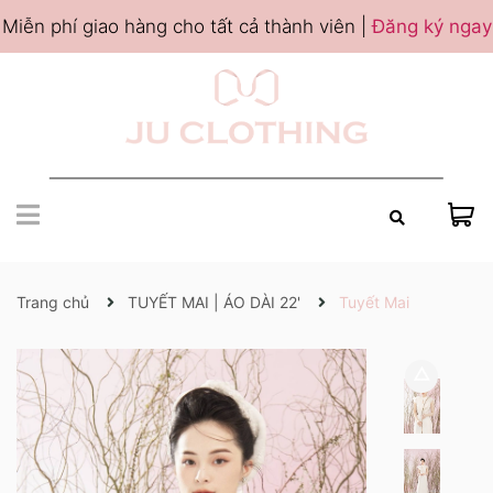
Miễn phí giao hàng cho tất cả thành viên |
Đăng ký ngay
Trang chủ
TUYẾT MAI | ÁO DÀI 22'
Tuyết Mai