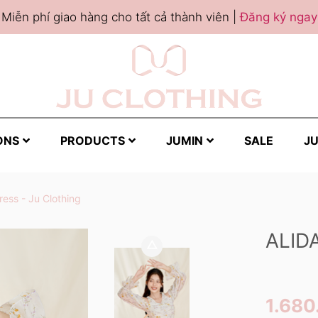
Miễn phí giao hàng cho tất cả thành viên |
Đăng ký ngay
ONS
PRODUCTS
JUMIN
SALE
JU
ress - Ju Clothing
ALID
1.680