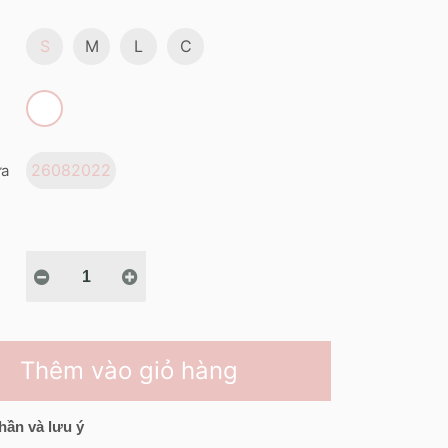
S
M
L
C
26082022
ửa
Thêm vào giỏ hàng
hần và lưu ý