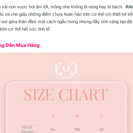
u vải von xược hút ẩm tốt, mỏng nhẹ không bị nóng hay bí bách.
Ali
tú và che giấu những điểm chưa hoàn hảo trên cơ thể với thiết kế trễ 
t-out giữa thân đầm một cách ngẫu hứng nhưng đầy tính sáng tạo đã
rên cơ thế hết sức tinh tế.
ớng Dẫn Mua Hàng