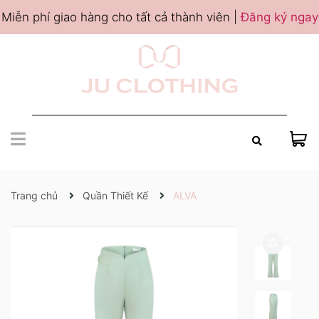
Miễn phí giao hàng cho tất cả thành viên |
Đăng ký ngay
Trang chủ
Quần Thiết Kế
ALVA