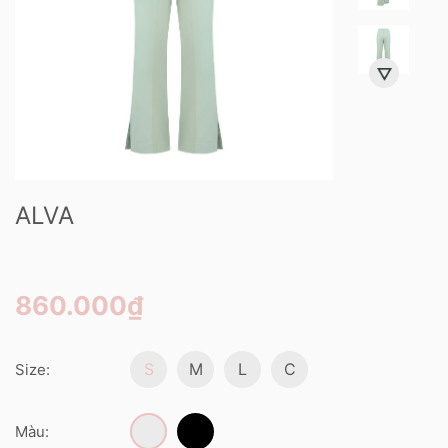
ALVA
860.000₫
S
M
L
C
Size:
Màu: