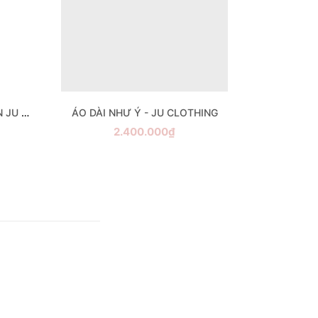
VIEN HY DRESS - ĐẦM RAPLAN JU CLOTHING
ÁO DÀI NHƯ Ý - JU CLOTHING
2.400.000₫