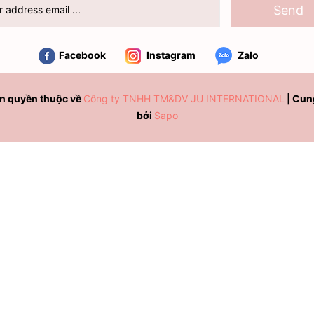
Send
Facebook
Instagram
Zalo
n quyền thuộc về
Công ty TNHH TM&DV JU INTERNATIONAL
|
Cun
bởi
Sapo