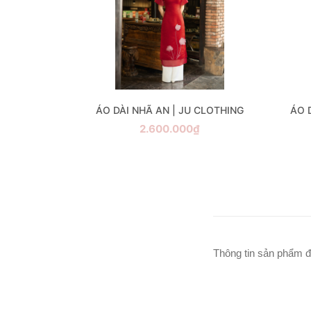
U CLOTHING
ÁO DÀI NHÃ AN | JU CLOTHING
ÁO 
₫
2.600.000₫
Thông tin sản phẩm đ