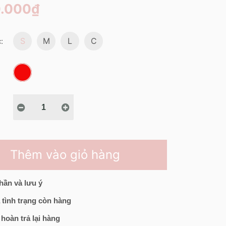
0.000₫
S
M
L
C
:
Thêm vào giỏ hàng
hần và lưu ý
 tình trạng còn hàng
 hoàn trả lại hàng