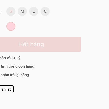
S
M
L
C
:
Hết hàng
hần và lưu ý
 tình trạng còn hàng
 hoàn trả lại hàng
ishlist