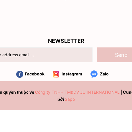
NEWSLETTER
Send
Facebook
Instagram
Zalo
n quyền thuộc về
Công ty TNHH TM&DV JU INTERNATIONAL
|
Cun
bởi
Sapo