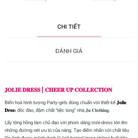
CHI TIẾT
ĐÁNH GIÁ
𝐉𝐎𝐋𝐈𝐄 𝐃𝐑𝐄𝐒𝐒 | 𝐂𝐇𝐄𝐄𝐑 𝐔𝐏 𝐂𝐎𝐋𝐋𝐄𝐂𝐓𝐈𝐎𝐍
Biến hoá hình tượng Party-girls đúng chuẩn với thiết kế
𝐉𝐨𝐥𝐢𝐞
𝐃𝐫𝐞𝐬
𝐬 độc đáo, đậm chất “tiệc tùng” nhà 𝐉𝐮 𝐂𝐥𝐨𝐭𝐡𝐢𝐧𝐠.
Lấy tông hồng làm chủ đạo với phom dáng mini-dress tôn lên
những đường nét ưu tú của nàng. Tạo điểm nhấn với chất liệu
lấp lánh được mệnh danh là “nữ hoàng” trong những buổi tiệc