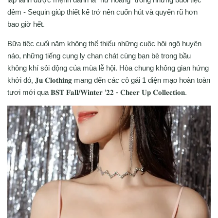
đêm - Sequin giúp thiết kế trở nên cuốn hút và quyến rũ hơn
bao giờ hết.
Bữa tiệc cuối năm không thể thiếu những cuộc hội ngộ huyên
náo, những tiếng cụng ly chan chát cùng bạn bè trong bầu
không khí sôi động của mùa lễ hội. Hòa chung không gian hứng
khởi đó, 𝐉𝐮 𝐂𝐥𝐨𝐭𝐡𝐢𝐧𝐠 mang đến các cô gái 1 diện mạo hoàn toàn
tươi mới qua 𝐁𝐒𝐓 𝐅𝐚𝐥𝐥/𝐖𝐢𝐧𝐭𝐞𝐫 ‘𝟐𝟐 - 𝐂𝐡𝐞𝐞𝐫 𝐔𝐩 𝐂𝐨𝐥𝐥𝐞𝐜𝐭𝐢𝐨𝐧.