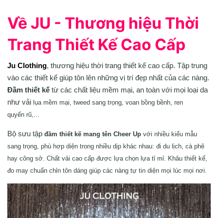
Về JU - Thương hiệu Thời
Trang Thiết Kế Cao Cấp
Ju Clothing
, thương hiệu thời trang thiết kế cao cấp. Tập trung
vào các thiết kế giúp tôn lên những vị trí đẹp nhất của các nàng.
Đầm thiết kế
từ các chất liệu mềm mại, an toàn với mọi loại da
như vải
lụa mềm mại, tweed sang trọng, voan bồng bềnh
, ren
quyến rũ,...
Bộ sưu tập
đầm thiết kế mang tên Cheer Up
với nhiều kiểu mẫu
sang trọng, phù hợp diện trong nhiều dịp khác nhau: đi du lịch, cà phê
hay công sở. Chất vải cao cấp được lựa chọn lựa tỉ mỉ. Khâu thiết kế,
đo may chuẩn chỉn tôn dáng giúp các nàng tự tin diện mọi lúc mọi nơi.