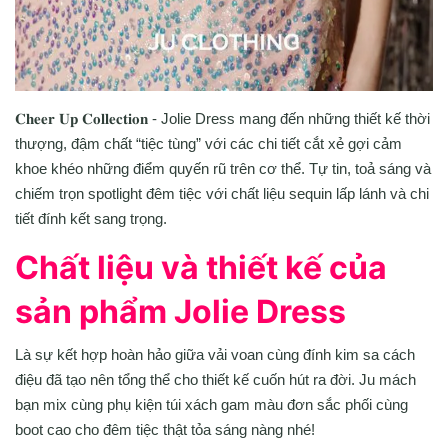
𝐂𝐡𝐞𝐞𝐫 𝐔𝐩 𝐂𝐨𝐥𝐥𝐞𝐜𝐭𝐢𝐨𝐧 - Jolie Dress mang đến những thiết kế thời
thượng, đậm chất “tiệc tùng” với các chi tiết cắt xẻ gợi cảm
khoe khéo những điểm quyến rũ trên cơ thể. Tự tin, toả sáng và
chiếm trọn spotlight đêm tiệc với chất liệu sequin lấp lánh và chi
tiết đính kết sang trọng.
Chất liệu và thiết kế của
sản phẩm Jolie Dress
Là sự kết hợp hoàn hảo giữa vải voan cùng đính kim sa cách
điệu đã tạo nên tổng thể cho thiết kế cuốn hút ra đời. Ju mách
bạn mix cùng phụ kiện túi xách gam màu đơn sắc phối cùng
boot cao cho đêm tiệc thật tỏa sáng nàng nhé!