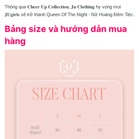
Thông qua 𝐂𝐡𝐞𝐞𝐫 𝐔𝐩 𝐂𝐨𝐥𝐥𝐞𝐜𝐭𝐢𝐨𝐧, 𝐉𝐮 𝐂𝐥𝐨𝐭𝐡𝐢𝐧𝐠 hy vọng mọi
𝐉𝐔𝐠𝐢𝐫𝐥𝐬 sẽ trở thành Queen Of The Night - Nữ Hoàng Đêm Tiệc.
Bảng size và hướng dẫn mua
hàng