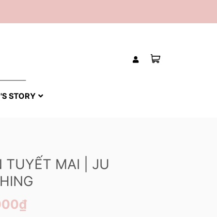
'S STORY
 TUYẾT MAI | JU
HING
000₫