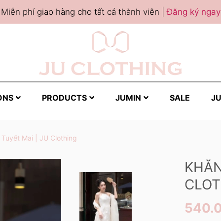
Miễn phí giao hàng cho tất cả thành viên |
Đăng ký ngay
ONS
PRODUCTS
JUMIN
SALE
JU
Tuyết Mai | JU Clothing
KHĂN
CLOT
540.