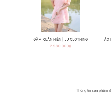
U CLOTHING
ĐẦM XUÂN HIÊN | JU CLOTHING
ÁO 
₫
2.980.000₫
Thông tin sản phẩm đ