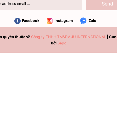
Send
Facebook
Instagram
Zalo
n quyền thuộc về
Công ty TNHH TM&DV JU INTERNATIONAL
|
Cun
bởi
Sapo