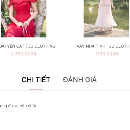
DÀI YÊN CÁT | JU CLOTHING
VÁY NHÃ TỊNH | JU CLOTH
2.390.000₫
1.160.000₫
CHI TIẾT
ĐÁNH GIÁ
ang được cập nhật