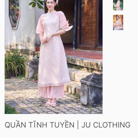
QUẦN TĨNH TUYỀN | JU CLOTHING