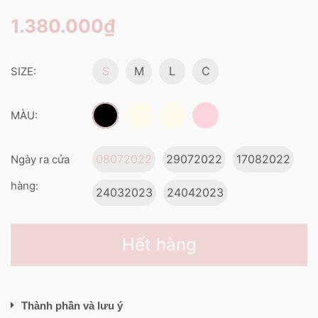
1.380.000₫
S
M
L
C
SIZE:
MÀU:
08072022
29072022
17082022
Ngày ra cửa
hàng:
24032023
24042023
Hết hàng
Thành phần và lưu ý