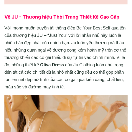
Về JU - Thương hiệu Thời Trang Thiết Kế Cao Cấp
Với mong muốn truyền tải thông điệp Be Your Best Self qua tên
của thương hiệu JU – “Just You” với lời nhắn nhủ hãy luôn là
phiên bản đẹp nhất của chính bạn. Ju luôn yêu thương và thấu
hiểu những quan ngại về đường cong kém hoàn mỹ trên cơ thể
thường khiến các cô gái thiếu đi sự tự tin vào chính mình. Vì lẽ
đó, những thiết kế
Oliva Dress
của Ju Clothing luôn chú trọng
đến tất cả các chi tiết dù là nhỏ nhất cũng đều có thể góp phần
tôn lên nét đẹp nữ tính của các cô gái qua kiểu dáng, chất liệu,
màu sắc và đường may tinh tế.