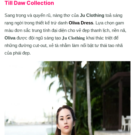
Till Daw Collection
Sang trọng và quyến rũ, nàng thơ của
Ju Clothing
toả sáng
rạng ngời trong thiết kế trứ danh
Oliva Dress
. Lựa chọn gam
màu đơn sắc trung tính đại diện cho vẻ đẹp thanh lịch, nền nã,
Oliva
được đội ngũ sáng tạo 𝐉𝐮 𝐂𝐥𝐨𝐭𝐡𝐢𝐧𝐠 khai thác triệt để
những đường cut-out, xẻ tà nhằm làm nổi bật tư thái tao nhã
của phái đẹp.