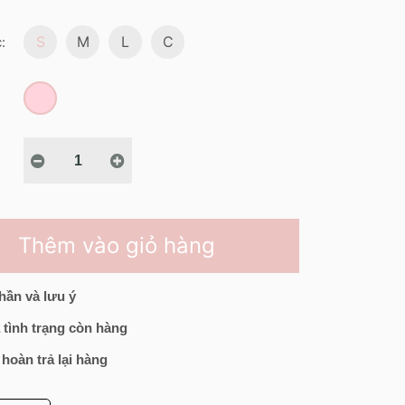
S
M
L
C
:
Thêm vào giỏ hàng
hần và lưu ý
 tình trạng còn hàng
 hoàn trả lại hàng