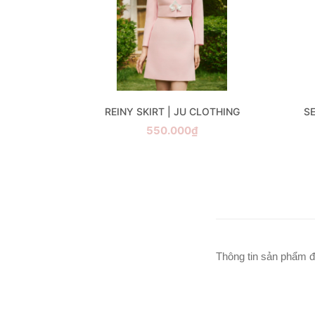
CLOTHING
REINY SKIRT | JU CLOTHING
S
₫
550.000₫
Thông tin sản phẩm đ