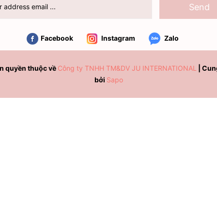
Send
Facebook
Instagram
Zalo
n quyền thuộc về
Công ty TNHH TM&DV JU INTERNATIONAL
|
Cun
bởi
Sapo