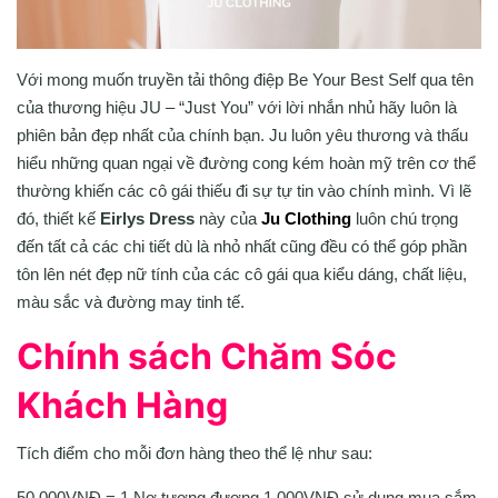
Với mong muốn truyền tải thông điệp Be Your Best Self qua tên
của thương hiệu JU – “Just You” với lời nhắn nhủ hãy luôn là
phiên bản đẹp nhất của chính bạn. Ju luôn yêu thương và thấu
hiểu những quan ngại về đường cong kém hoàn mỹ trên cơ thể
thường khiến các cô gái thiếu đi sự tự tin vào chính mình. Vì lẽ
đó, thiết kế
Eirlys Dress
này của
Ju Clothing
luôn chú trọng
đến tất cả các chi tiết dù là nhỏ nhất cũng đều có thể góp phần
tôn lên nét đẹp nữ tính của các cô gái qua kiểu dáng, chất liệu,
màu sắc và đường may tinh tế.
Chính sách Chăm Sóc
Khách Hàng
Tích điểm cho mỗi đơn hàng theo thể lệ như sau:
50,000VNĐ = 1 Nơ tương đương 1,000VNĐ sử dụng mua sắm