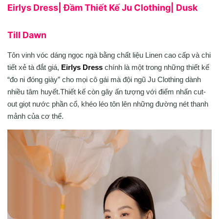
Eirlys Dress| Đầm Thiết Kế Ju Clothing| Dusk
Till Dawn
Tôn vinh vóc dáng ngọc ngà bằng chất liệu Linen cao cấp và chi
tiết xẻ tà đắt giá,
Eirlys Dress
chính là một trong những thiết kế
“đo ni đóng giày” cho mọi cô gái mà đội ngũ Ju Clothing dành
nhiều tâm huyết.Thiết kế còn gây ấn tượng với điểm nhấn cut-
out giọt nước phần cổ, khéo léo tôn lên những đường nét thanh
mảnh của cơ thể.