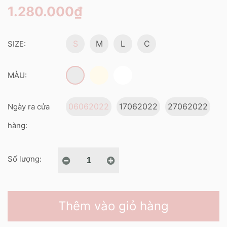
1.280.000₫
S
M
L
C
SIZE:
MÀU:
06062022
17062022
27062022
Ngày ra cửa
hàng:
Số lượng:
Thêm vào giỏ hàng