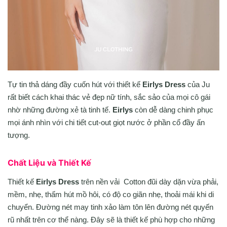
Tự tin thả dáng đầy cuốn hút với thiết kế
Eirlys Dress
của Ju
rất biết cách khai thác vẻ đẹp nữ tính, sắc sảo của mọi cô gái
nhờ những đường xẻ tà tinh tế.
Eirlys
còn dễ dàng chinh phục
mọi ánh nhìn với chi tiết cut-out giọt nước ở phần cổ đầy ấn
tượng.
Chất Liệu và Thiết Kế
Thiết kế
Eirlys Dress
trên nền vải
Cotton đũi dày dặn vừa phải,
mềm, nhẹ, thấm hút mồ hôi, có độ co giãn nhẹ, thoải mái khi di
chuyển. Đường nét may tinh xảo làm tôn lên đường nét quyến
rũ nhất trên cơ thể nàng. Đây sẽ là thiết kế phù hợp cho những