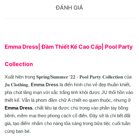
ĐÁNH GIÁ
Emma Dress| Đầm Thiết Kế Cao Cấp| Pool Party
Collection
Xuất hiện trong 𝐒𝐩𝐫𝐢𝐧𝐠/𝐒𝐮𝐦𝐦𝐞𝐫 ‘𝟐𝟐 - 𝐏𝐨𝐨𝐥 𝐏𝐚𝐫𝐭𝐲 𝐂𝐨𝐥𝐥𝐞𝐜𝐭𝐢𝐨𝐧 của
𝐉𝐮 𝐂𝐥𝐨𝐭𝐡𝐢𝐧𝐠,
Emma Dress
là điển hình cho vẻ đẹp thuần khiết,
pha chút lãng mạn với sắc trắng tinh khôi được JU thổi hồn vào
thiết kế. Vẫn là phom đầm chữ A chiết eo quen thuộc, nhưng ở
Emma Dress
, chất liệu lại được chú trọng vào phần tay bồng
bềnh, mềm mại theo phong cách cổ điển. Đây sẽ là chi tiết đắt
giá, tạo điểm nhấm cho nàng tỏa sáng trong bữa tiệc cuối tuần
cùng bạn bè.