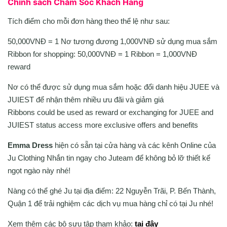
Chính sách Chăm Sóc Khách Hàng
Tích điểm cho mỗi đơn hàng theo thể lệ như sau:
50,000VNĐ = 1 Nơ tương đương 1,000VNĐ sử dụng mua sắm
Ribbon for shopping: 50,000VNĐ = 1 Ribbon = 1,000VNĐ
reward
Nơ có thể được sử dụng mua sắm hoặc đổi danh hiệu JUEE và
JUIEST để nhận thêm nhiều ưu đãi và giảm giá
Ribbons could be used as reward or exchanging for JUEE and
JUIEST status access more exclusive offers and benefits
Emma Dress
hiện có sẵn tại cửa hàng và các kênh Online của
Ju Clothing Nhắn tin ngay cho Juteam để không bỏ lỡ thiết kế
ngọt ngào này nhé!
Nàng có thể ghé Ju tại địa điểm: 22 Nguyễn Trãi, P. Bến Thành,
Quận 1 để trải nghiệm các dịch vụ mua hàng chỉ có tại Ju nhé!
Xem thêm các bộ sưu tập tham khảo:
tại đây