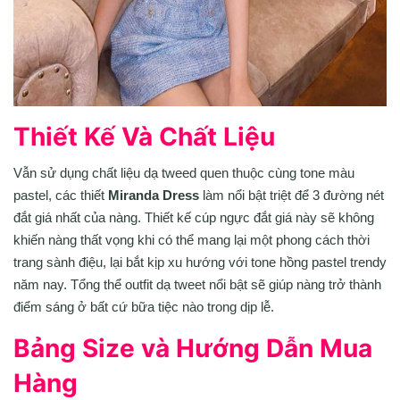
Thiết Kế Và Chất Liệu
Vẫn sử dụng chất liệu dạ tweed quen thuộc cùng tone màu
pastel, các thiết
Miranda Dress
làm nổi bật triệt để 3 đường nét
đắt giá nhất của nàng. Thiết kế cúp ngực đắt giá này sẽ không
khiến nàng thất vọng khi có thể mang lại một phong cách thời
trang sành điệu, lại bắt kịp xu hướng với tone hồng pastel trendy
năm nay. Tổng thể outfit dạ tweet nổi bật sẽ giúp nàng trở thành
điểm sáng ở bất cứ bữa tiệc nào trong dịp lễ.
Bảng Size và Hướng Dẫn Mua
Hàng