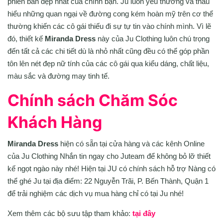
phiên bản đẹp nhất của chính bạn. Ju luôn yêu thương và thấu
hiểu những quan ngại về đường cong kém hoàn mỹ trên cơ thể
thường khiến các cô gái thiếu đi sự tự tin vào chính mình. Vì lẽ
đó, thiết kế
Miranda Dress
này của Ju Clothing luôn chú trọng
đến tất cả các chi tiết dù là nhỏ nhất cũng đều có thể góp phần
tôn lên nét đẹp nữ tính của các cô gái qua kiểu dáng, chất liệu,
màu sắc và đường may tinh tế.
Chính sách Chăm Sóc
Khách Hàng
Miranda Dress
hiện có sẵn tại cửa hàng và các kênh Online
của Ju Clothing Nhắn tin ngay cho Juteam để không bỏ lỡ thiết
kế ngọt ngào này nhé! Hiện tại JU có chính sách hỗ trợ Nàng có
thể ghé Ju tại địa điểm: 22 Nguyễn Trãi, P. Bến Thành, Quận 1
để trải nghiệm các dịch vụ mua hàng chỉ có tại Ju nhé!
Xem thêm các bộ sưu tập tham khảo:
tại đây