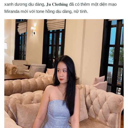
xanh dương dịu dàng, 𝐉𝐮 𝐂𝐥𝐨𝐭𝐡𝐢𝐧𝐠 đã có thêm một diện mạo
Miranda mới với tone hồng dịu dàng, nữ tính.