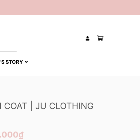
'S STORY
N COAT | JU CLOTHING
0.000₫