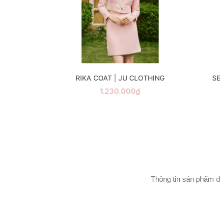
CLOTHING
RIKA COAT | JU CLOTHING
S
1.230.000₫
Thông tin sản phẩm đ