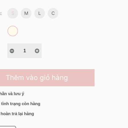
S
M
L
C
:
Thêm vào giỏ hàng
hần và lưu ý
 tình trạng còn hàng
 hoàn trả lại hàng