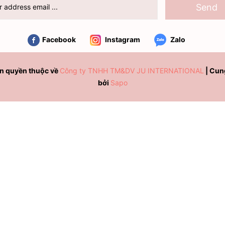
Send
Facebook
Instagram
Zalo
n quyền thuộc về
Công ty TNHH TM&DV JU INTERNATIONAL
|
Cun
bởi
Sapo